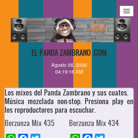
Pasar
al
Togg
contenido
navig
principal
EL PANDA ZAMBRANO .COM
Agosto 06, 2026
04:19:16 AM
Los mixes del Panda Zambrano y sus cuates.
Música mezclada non-stop. Presiona play en
los reproductores para escuchar.
Berzunza Mix 435
Berzunza Mix 434
WhatsApp
Facebook
Twitter
WhatsApp
Facebook
Twitter