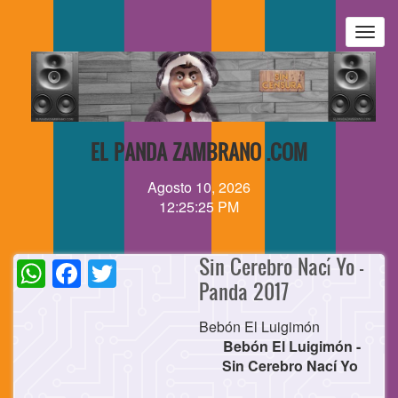
Pasar
al
Togg
contenido
navig
principal
EL PANDA ZAMBRANO .COM
Agosto 10, 2026
12:25:25 PM
WhatsApp
Facebook
Twitter
Sin Cerebro Nací Yo -
Panda 2017
Bebón El Luigimón
Bebón El Luigimón -
Sin Cerebro Nací Yo