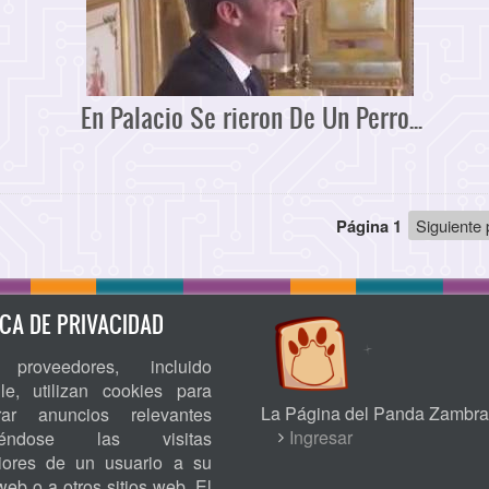
En Palacio Se rieron De Un Perro...
Página 1
Siguiente
Siguiente 
página
ICA DE PRIVACIDAD
proveedores, incluido
le, utilizan cookies para
La Página del Panda Zambra
rar anuncios relevantes
USER
Ingresar
niéndose las visitas
riores de un usuario a su
ACCOUNT
 web o a otros sitios web. El