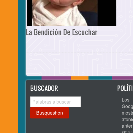
La Bendición De Escuchar
Paginación
BUSCADOR
POLÍT
Busqueshon
Los 
Goog
most
ate
ante
sitio