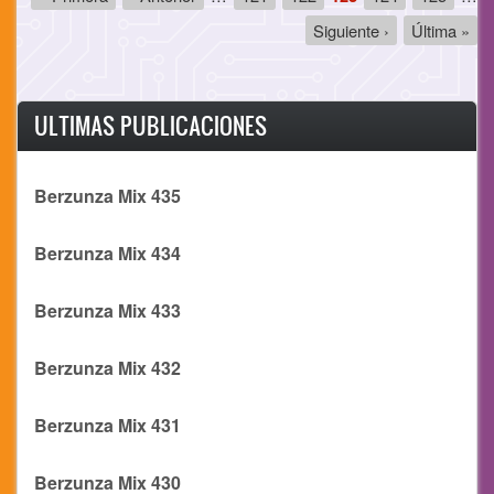
página
anterior
actual
Siguiente
Siguiente ›
Última
Última »
página
página
ULTIMAS PUBLICACIONES
Berzunza Mix 435
Berzunza Mix 434
Berzunza Mix 433
Berzunza Mix 432
Berzunza Mix 431
Berzunza Mix 430