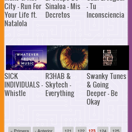
City - Run For
Sinaloa - Mis
- Tu
Your Life ft.
Decretos
Inconsciencia
Natalola
SICK
R3HAB &
Swanky Tunes
INDIVIDUALS -
Skytech -
& Going
Whistle
Everything
Deeper - Be
Okay
Paginación
Primera
« Primera
Página
‹ Anterior
…
Página
121
Página
122
Página
123
Página
124
Página
125
…