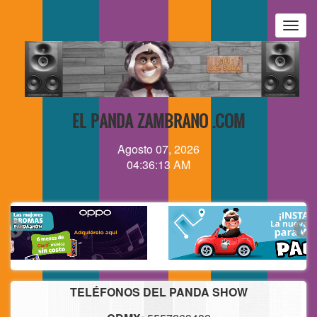
Pasar
al
Togg
contenido
navig
principal
EL PANDA ZAMBRANO .COM
Agosto 07, 2026
04:36:14 AM
TELÉFONOS DEL PANDA SHOW