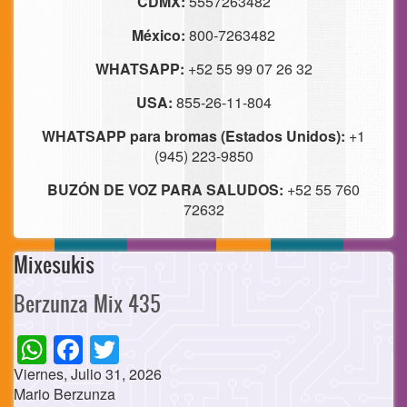
CDMX:
5557263482
México:
800-7263482
WHATSAPP:
+52 55 99 07 26 32
USA:
855-26-11-804
WHATSAPP para bromas (Estados Unidos):
+1
(945) 223-9850
BUZÓN DE VOZ PARA SALUDOS:
+52 55 760
72632
Mixesukis
Berzunza Mix 435
WhatsApp
Facebook
Twitter
Viernes, Julio 31, 2026
Mario Berzunza