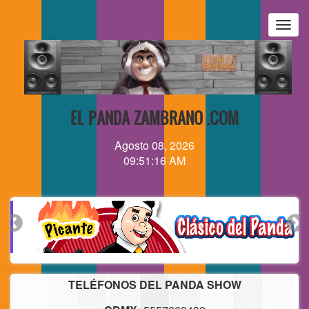
Pasar
al
Togg
contenido
navig
principal
EL PANDA ZAMBRANO .COM
Agosto 08, 2026
09:51:16 AM
TELÉFONOS DEL PANDA SHOW