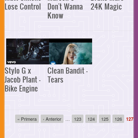
Lose Control
Don't Wanna
24K Magic
Know
Stylo G x
Clean Bandit -
Jacob Plant -
Tears
Bike Engine
Paginación
Primera
« Primera
Página
‹ Anterior
…
Página
123
Página
124
Página
125
Página
126
Pági
127
página
anterior
actua