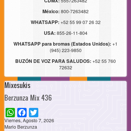
CDMX:
5557263482
México:
800-7263482
WHATSAPP:
+52 55 99 07 26 32
USA:
855-26-11-804
WHATSAPP para bromas (Estados Unidos):
+1
(945) 223-9850
BUZÓN DE VOZ PARA SALUDOS:
+52 55 760
72632
Mixesukis
Berzunza Mix 436
WhatsApp
Facebook
Twitter
Viernes, Agosto 7, 2026
Mario Berzunza