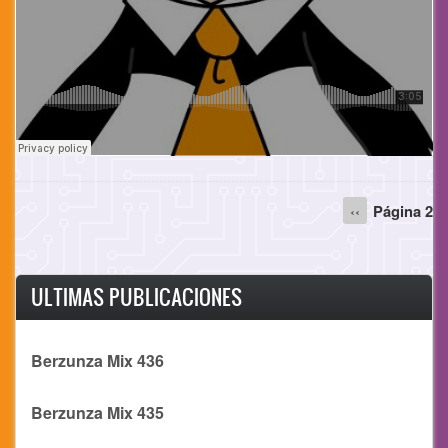
Paginación
Página
‹‹
Página 2
anterior
ULTIMAS PUBLICACIONES
Berzunza Mix 436
Berzunza Mix 435