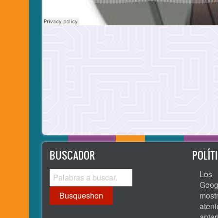
BUSCADOR
POLÍT
Busqueshon
Los 
Goog
most
ate
ante