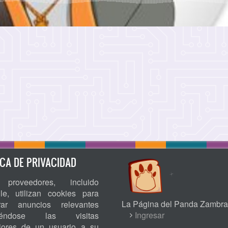
ICA DE PRIVACIDAD
proveedores, incluido
le, utilizan cookies para
La Página del Panda Zambra
rar anuncios relevantes
USER
Ingresar
niéndose las visitas
riores de un usuario a su