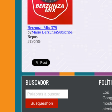
BUSCADOR
POLÍT
Busqueshon
Los 
Goog
most
ate