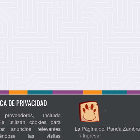
ICA DE PRIVACIDAD
proveedores, incluido
le, utilizan cookies para
La Página del Panda Zambra
rar anuncios relevantes
USER
Ingresar
niéndose las visitas