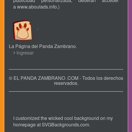
publicidad personalizada, deberán acceder
a
www.aboutads.info
.)
La Página del Panda Zambrano.
USER
Ingresar
ACCOUNT
MENU
© EL PANDA ZAMBRANO .COM - Todos los derechos
reservados.
I customized the wicked cool background on my
homepage at
SVGBackgrounds.com
.