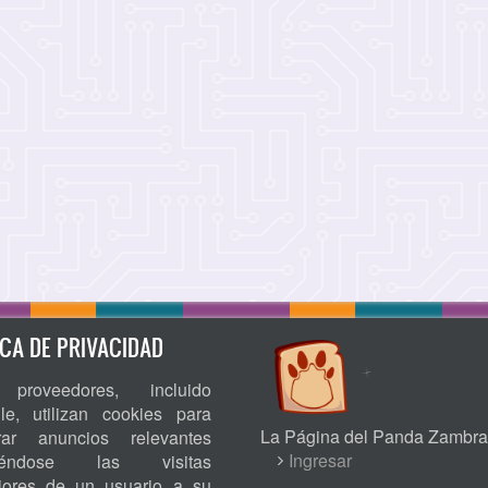
ICA DE PRIVACIDAD
proveedores, incluido
le, utilizan cookies para
La Página del Panda Zambra
rar anuncios relevantes
USER
Ingresar
niéndose las visitas
riores de un usuario a su