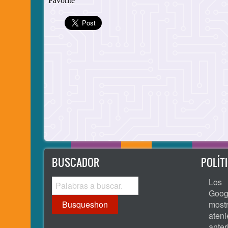
BUSCADOR
POLÍT
Busqueshon
Los 
Goog
most
ate
ante