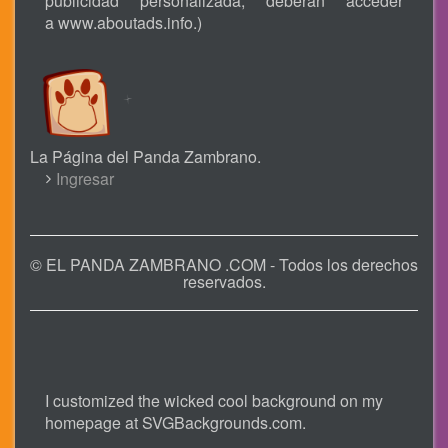
publicidad personalizada, deberán acceder
a
www.aboutads.info
.)
La Página del Panda Zambrano.
USER
Ingresar
ACCOUNT
MENU
© EL PANDA ZAMBRANO .COM - Todos los derechos
reservados.
I customized the wicked cool background on my
homepage at
SVGBackgrounds.com
.