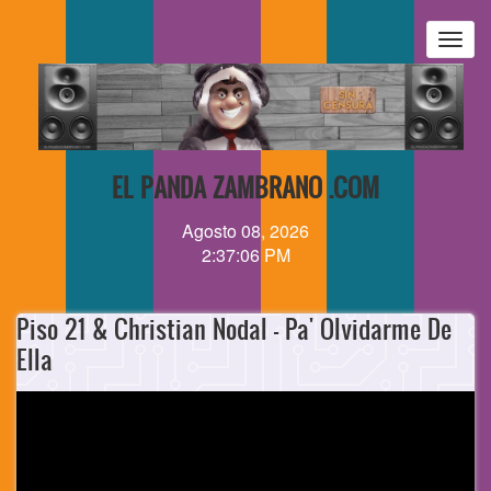
Pasar
al
Togg
contenido
navig
principal
EL PANDA ZAMBRANO .COM
Agosto 08, 2026
2:37:06 PM
Piso 21 & Christian Nodal - Pa' Olvidarme De
Ella
Video