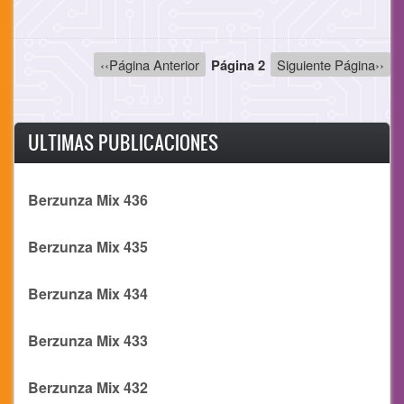
Paginación
Página
‹‹Página Anterior
Página 2
Siguiente
Siguiente Página››
anterior
página
ULTIMAS PUBLICACIONES
Berzunza Mix 436
Berzunza Mix 435
Berzunza Mix 434
Berzunza Mix 433
Berzunza Mix 432