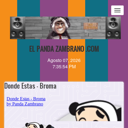
Pasar
al
Togg
contenido
navig
principal
EL PANDA ZAMBRANO .COM
Agosto 07, 2026
7:35:54 PM
Donde Estas - Broma