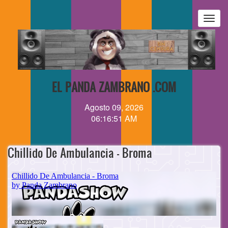
Pasar
al
Togg
contenido
navig
principal
EL PANDA ZAMBRANO .COM
Agosto 09, 2026
06:16:51 AM
Chillido De Ambulancia - Broma